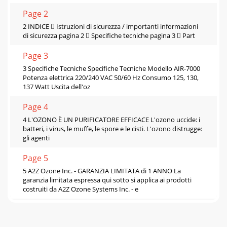
Page 2
2 INDICE  Istruzioni di sicurezza / importanti informazioni
di sicurezza pagina 2  Specifiche tecniche pagina 3  Part
Page 3
3 Specifiche Tecniche Specifiche Tecniche Modello AIR-7000
Potenza elettrica 220/240 VAC 50/60 Hz Consumo 125, 130,
137 Watt Uscita dell'oz
Page 4
4 L'OZONO È UN PURIFICATORE EFFICACE L'ozono uccide: i
batteri, i virus, le muffe, le spore e le cisti. L'ozono distrugge:
gli agenti
Page 5
5 A2Z Ozone Inc. - GARANZIA LIMITATA di 1 ANNO La
garanzia limitata espressa qui sotto si applica ai prodotti
costruiti da A2Z Ozone Systems Inc. - e
Page 6 - AIR-7000
6 CARTA di REGISTRAZIONE della GARANZIA di A2Z Ozone