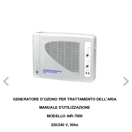
GENERATORE 
O PER TRATTA
MENTO 
DEL
D’OZON
L’
A
RI
A
MANUALE 
D'
UTILIZZ
A
ZIONE 
MODEL
LO
 AIR-7000 
220/240 V, 50hz 