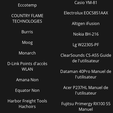
Casio YM-81
Eccotemp
Electrolux EOC5851AAX
COUNTRY FLAME
TECHNOLOGIES
Altigen iFusion
Burris
Nokia BH-216
Moog
Lg W2230S-PF
Monarch
ClearSounds CS-A55 Guide
de l'utilisateur
D-Link Points d'accès
WLAN
Dataman 40Pro Manuel de
l'utilisateur
Amana Non
Acer P237HL Manuel de
Equator Non
l'utilisateur
Harbor Freight Tools
Fujitsu Primergy RX100 S5
Hachoirs
Manuel