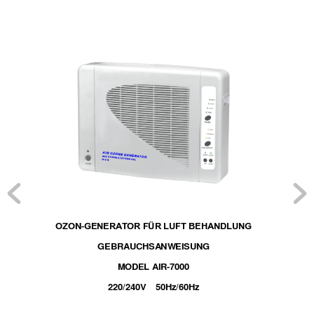
OZON
-
GENERA
TOR FÜR LU
FT BEH
A
NDLUNG
GEBRAUCHSA
NWEISU
NG 
MODEL 
A
IR-7000 
220/240V    50Hz/60Hz