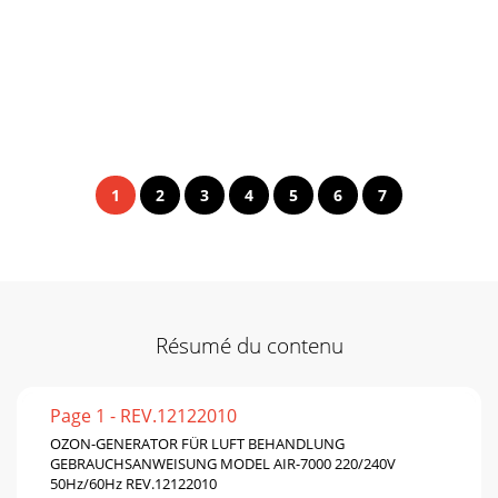
1
2
3
4
5
6
7
Résumé du contenu
Page 1 - REV.12122010
OZON-GENERATOR FÜR LUFT BEHANDLUNG
GEBRAUCHSANWEISUNG MODEL AIR-7000 220/240V
50Hz/60Hz REV.12122010