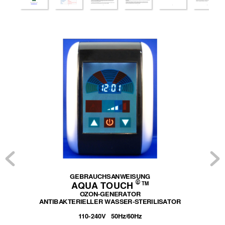
GEBRAUCHSA
NWEISUNG
AQUA TOUCH 
TM
© 
OZON
-GENERA
TOR 
A
NTIB
A
KTERIELL
ER WASSER-STERILISA
TOR 
110
-240V   50Hz/60Hz