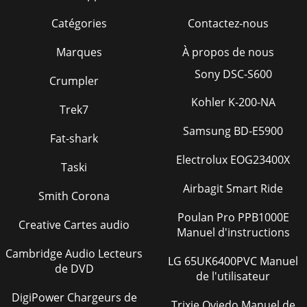
Catégories
Contactez-nous
Marques
À propos de nous
Sony DSC-S600
Crumpler
Kohler K-200-NA
Trek7
Samsung BD-E5900
Fat-shark
Electrolux EOG23400X
Taski
Airbagit Smart Ride
Smith Corona
Poulan Pro PPB1000E
Creative Cartes audio
Manuel d'instructions
Cambridge Audio Lecteurs
LG 65UK6400PVC Manuel
de DVD
de l'utilisateur
DigiPower Chargeurs de
Trixie Oviedo Manuel de