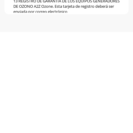
13 REGISTRO DE GARANTIA DE LOS EQUIPOS GENERADORES
DE OZONO A2Z Ozone. Esta tarjeta de registro deberá ser
enviada por correo electrónico
Page 6
14 OZONO y Representaciones de México, SA. De CV Av.
Patriotismo 229 – 8 Col. San Pedro de los Pinos México DF.
03800 Tel. Of. (55) 28
Page 7
2 ÍNDICE Características Página 3 Especificaciones Técnicas
Página 3 Instrucciones de Instalación Página.4 Instrucci
Page 8
3 CARACTERISTICAS Equipo ligero y con diseño estético que
requiere de un montaje mínimo. Diseño atractivo con
pantalla táctil LCD con movimiento
Page 9
4 INSTRUCCIONES DE INSTALACION Observe las figuras
anteriores para la instalación: 1. Seleccione una ubicación
donde la temperatura no exceda los 50