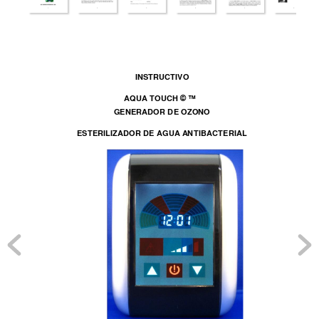
INSTR
UCTIVO 
A
QU
A
 TOUCH
 © TM 
GENERA
DOR DE OZONO 
ESTERILIZA
DOR DE AGUA
A
N
TIBACTER
IAL