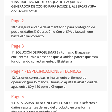
1 INSTRUCTIVO MODELO AQUATIC Y AQUATIC2
GENERADOR DE OZONO PARA JACUZZIS, ALBERCAS Y SPA
A2Z OZONE SYSTE
Page 2
10 o Asegure el cable de alimentación para protegerlo de
posibles daños  Operación o Con el SPA o Jacuzzi lleno
hasta el nivel correcto,
Page 3
11 SOLUCIÓN DE PROBLEMAS Síntomas: o El agua se
encuentra turbia a pesar de que la Unidad parece que está
funcionando correctamente. o El sistema
Page 4 - ESPECIFICACIONES TECNICAS
12 Acciones correctivas: o Incremente el tiempo de
operación (por lo menos 6 horas) o Ajuste la alcalinidad del
agua entre 80 y 150 ppm o Cheque q
Page 5
13 ESTA GARANTIA NO INCLUYE LO SIGUIENTE: Defectos o
daños resultantes del uso del producto en una forma
distinta a la recomendada. Def