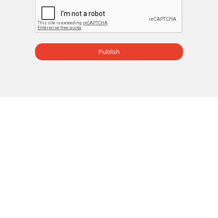
8 FIGURA 2: Este generador de OZONO viene con el
cableado como se indica a continuación y los cables negro y
blanco pueden ser
Page 16
Publish
9 FIGURA 3:  Electricidad o Pruebe el interruptor de
protección GFCI del SPA O Jacuzzi para un funcionamiento
correcto. o Desconecte