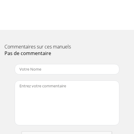
3 5 - Si la conexión eléctrica de su generador de OZONO A2Z
Aquatic o Aquatic2 se va a unir a os controles de spa, jacuzzi
o alberca,
Page 11
4  Instale la manguera, la luz y el tubo sobre el suelo
(ignore la etiqueta frontal).  Instale la válvula de retención
(check)
Commentaires sur ces manuels
Pas de commentaire
Page 12
5 INSTALACION El OZONO que produce el generador
Aquatic y Aquatic2 se inyecta al agua a través de la succión
que genera el inyector del SP
Page 13
6 o Si su SPA o Jacuzzi no está equipado con un inyector o
fuente de vacío, A2Z Ozone Systems Inc, a través de sus
distribuidores autorizados le
Page 14
7 FIGURA 1:
Page 15