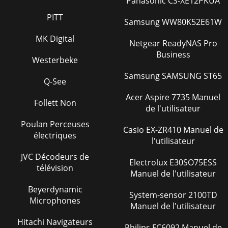
Panasonic CS-XE12PKUA
PITT
Samsung WW80K52E61W
MK Digital
Netgear ReadyNAS Pro
Business
Westerbeke
Samsung SAMSUNG ST65
Q-See
Acer Aspire 7735 Manuel
Follett Non
de l'utilisateur
Poulan Perceuses
Casio EX-ZR410 Manuel de
électriques
l'utilisateur
JVC Décodeurs de
Electrolux E30SO75ESS
télévision
Manuel de l'utilisateur
Beyerdynamic
System-sensor 2100TD
Microphones
Manuel de l'utilisateur
Hitachi Navigateurs
Philips FC6092 Manuel de