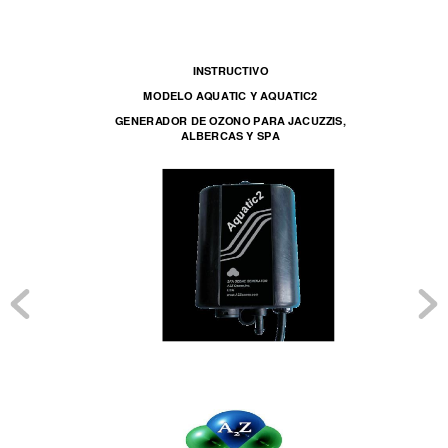
INSTR
UCTIVO 
MODELO A
QUAT
IC 
Y 
AQUATIC2 
GENERA
DOR DE OZONO PA
RA JACUZZ
IS,  
A
LBERCAS Y SPA 