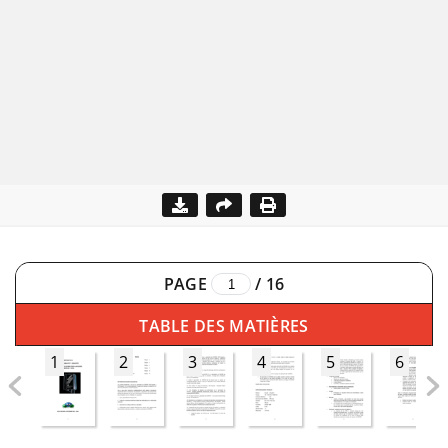
PAGE
/
16
TABLE DES MATIÈRES
1
2
3
4
5
6